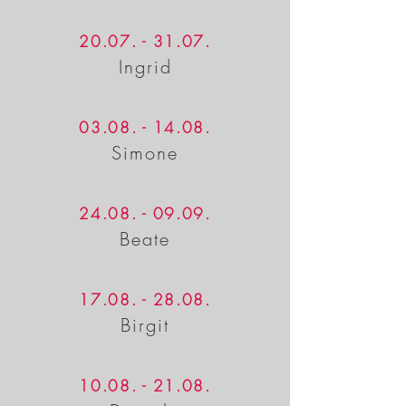
20.07. - 31.07
.
Ingrid
03.08. - 14.08
.
Simone
24.08. - 09.09
.
Beate
17.08. - 28.08
.
Birgit
10.08. - 21.08
.