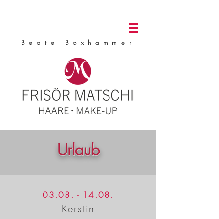
Beate Boxhammer
Urlaub
03.08. - 14.08
.
Kerstin